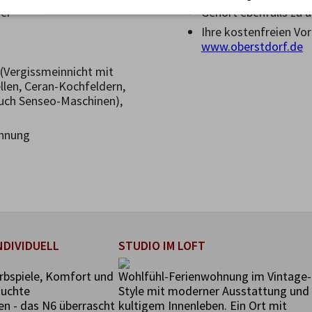
er
Gehört ebenfalls zu u
Ihre kostenfreien Vo
www.oberstdorf.de
(Vergissmeinnicht mit
len, Ceran-Kochfeldern,
uch Senseo-Maschinen),
ohnung
NDIVIDUELL
STUDIO IM LOFT
arbspiele, Komfort und
Wohlfühl-Ferienwohnung im Vintage-
suchte
Style mit moderner Ausstattung und
en - das N6 überrascht
kultigem Innenleben. Ein Ort mit