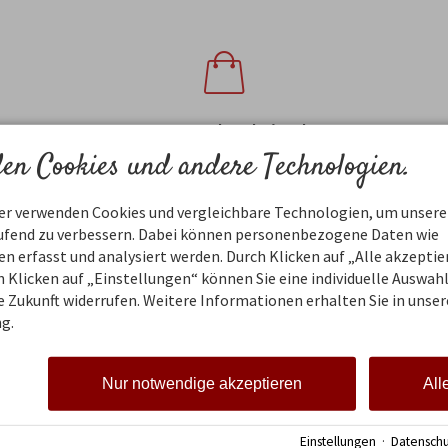
Der Warenkorb ist leer
en Cookies und andere Technologien.
ner verwenden Cookies und vergleichbare Technologien, um unsere
aufend zu verbessern. Dabei können personenbezogene Daten wie
 erfasst und analysiert werden. Durch Klicken auf „Alle akzepti
v für Sie, sind bei uns in
 Klicken auf „Einstellungen“ können Sie eine individuelle Auswahl 
ie Zukunft widerrufen. Weitere Informationen erhalten Sie in unser
g.
hres Aufenthaltes auf dem Landhof sind für Sie 
Nur notwendige akzeptieren
All
Kinderbett und -hoch
Einstellungen
·
Datenschu