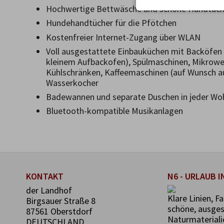
Hochwertige Bettwäsche und schöne Handtüch
Hundehandtücher für die Pfötchen
Kostenfreier Internet-Zugang über WLAN
Voll ausgestattete Einbauküchen mit Backöfen 
kleinem Aufbackofen), Spülmaschinen, Mikrowel
Kühlschränken, Kaffeemaschinen (auf Wunsch a
Wasserkocher
Badewannen und separate Duschen in jeder W
Bluetooth-kompatible Musikanlagen
KONTAKT
N6 - URLAUB I
der Landhof
Klare Linien, F
Birgsauer Straße 8
schöne, ausge
87561 Oberstdorf
Naturmateriali
DEUTSCHLAND