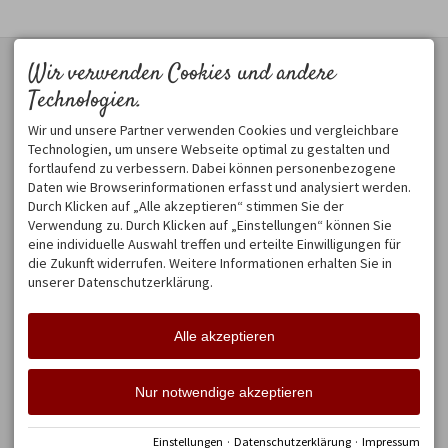
KONTAKT
N6 - URLAUB INDIVIDUELL
Wir verwenden Cookies und andere
der Landhof
Technologien.
Klare Linien, Farbspiele,
Birgsauer Straße 8
Komfort und schöne,
87561 Oberstdorf
Wir und unsere Partner verwenden Cookies und vergleichbare
ausgesuchte
DEUTSCHLAND
Technologien, um unsere Webseite optimal zu gestalten und
Naturmaterialien - das N6
Tel.
+49 8322 300 48 84
fortlaufend zu verbessern. Dabei können personenbezogene
überrascht und lädt Sie zur
Mobil
+49 171 444 43 44
Daten wie Browserinformationen erfasst und analysiert werden.
Erholung ein.
Weiter
info@landhof-oberstdorf.de
Durch Klicken auf „Alle akzeptieren“ stimmen Sie der
STUDIO IM LOFT
LOFT KINO, KULTUR,
Verwendung zu. Durch Klicken auf „Einstellungen“ können Sie
KUNST, ...
eine individuelle Auswahl treffen und erteilte Einwilligungen für
Wohlfühl-Ferienwohnung im
die Zukunft widerrufen. Weitere Informationen erhalten Sie in
Vintage-Style mit moderner
Einzigartige Kombination aus
unserer Datenschutzerklärung.
Ausstattung und kultigem
modernem 3D-Kino mit
Innenleben. Ein Ort mit
Retro-Feeling, feinster
eigenem Flair, im quirligen
Genusswirtschaft, lässiger
Alle akzeptieren
LOFT-Leben.
Weiter
Streetfoodbar...
Weiter
Nur notwendige akzeptieren
Facebook
Instagram
Einstellungen
·
Datenschutzerklärung
·
Impressum