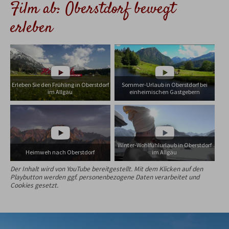
Film ab: Oberstdorf bewegt
erleben
Erleben Sie den Frühling in Oberstdorf
Sommer-Urlaub in Oberstdorf bei
im Allgäu
einheimischen Gastgebern
Winter-Wohlfühlurlaub in Oberstdorf
Heimweh nach Oberstdorf
im Allgäu
Der Inhalt wird von YouTube bereitgestellt. Mit dem Klicken auf den
Playbutton werden ggf. personenbezogene Daten verarbeitet und
Cookies gesetzt.