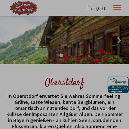
0,00 €
×
21. bis 28. August
Warenkorb ist leer
2 Erwachsene
Ferienwohnungen
Angebote
Bewertungen
Reiten
Oberstdorf
Oberstdorf
Service
In Oberstdorf erwartet Sie wahres Sommerfeeling.
Grüne, satte Wiesen, bunte Bergblumen, ein
Tel.
08322 300 48 84
romantisch anmutendes Dorf, und das vor der
Kulisse der imposanten Allgäuer Alpen. Den Sommer
in Bayern genießen - an kühlen Seen, sprudelnden
Flüssen und klaren Quellen. Also Sonnencreme